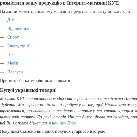
розмістити вашу продукцію в Інтернет-магазині КУТ.
На даний момент, в нашому магазині представлені наступні категорії:
Дім
Відпочинок
Спорт
Благоустрій
Печі
Меблі
Послуги
При потребі, категорію можна додати.
Купуй українські товари!
Магазин КУТ є спонсором молодого та перспективного тенісиста Нікіти
Чубенка. Ми передаємо 50% від прибутку на те, щоб Нікіта мав змогу
тренуватися, розвиватися в тенісному напрямку та стати кращим в
цьому виді спорту! До речі історія Нікіти дуже цікава та складна, про
неї Ви можете дізнатися в
нашому Блозі
.
Покупцям бажаємо вигідних покупок і гарного настрою!