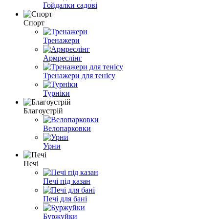
Гойдалки садові
Спорт
Тренажери
Армреслінг
Тренажери для тенісу
Турніки
Благоустрій
Велопарковки
Урни
Печі
Печі під казан
Печі для бані
Буржуйки