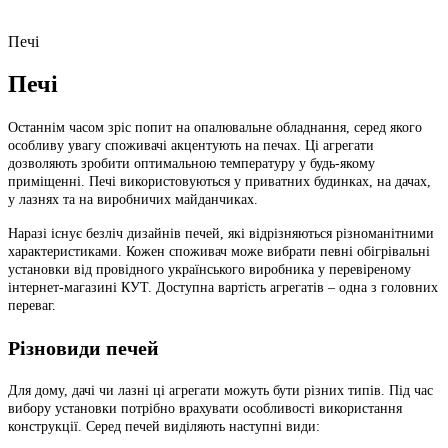
Печі
Печі
Останнім часом зріс попит на опалювальне обладнання, серед якого
особливу увагу споживачі акцентують на печах. Ці агрегати
дозволяють зробити оптимальною температуру у будь-якому
приміщенні. Печі використовуються у приватних будинках, на дачах,
у лазнях та на виробничих майданчиках.
Наразі існує безліч дизайнів печей, які відрізняються різноманітними
характеристиками. Кожен споживач може вибрати певні обігрівальні
установки від провідного українського виробника у перевіреному
інтернет-магазині КУТ. Доступна вартість агрегатів – одна з головних
переваг.
Різновиди печей
Для дому, дачі чи лазні ці агрегати можуть бути різних типів. Під час
вибору установки потрібно врахувати особливості використання
конструкції. Серед печей виділяють наступні види: