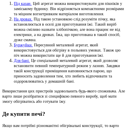
Під казан.
Цей агрегат можна використовувати для пікніків у
заміському будинку. Він відрізняється компактними розмірами
та міцним вогнетривким матеріалом виготовлення.
На дровах.
Під такою установкою слід розуміти пічку, яка
встановлюється в оселі для приготування їжі. Такий виріб
можна сміливо назвати хлібопічкою, але вона працює не від
електрики, а на дровах. Їжа, що приготована в такий спосіб,
дуже смачна.
Буржуйки.
Пересувний металевий агрегат, який
використовується для обігріву в польових умовах. Також цю
піч можна використати ще й для приготування їжі.
Для бані.
Це спеціальний металевий агрегат, який дозволяє
встановити певний температурний режим у лазнях. Завдяки
такій конструкції приміщення наповнюється парою, що
приносить задоволення тим, хто любить відпочивати та
оздоровлюватись у домашній бані.
Використання цих пристроїв задовольнить будь-якого споживача. Але
варто лише розібратися зі специфікою певного виробу, щоб мати
змогу обігріватись або готувати їжу.
Де купити печі?
Якщо вам потрібні різноманітні обігрівальні конструкції, то варто