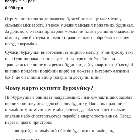
поверхнею Троян
6 990 грн
Отримання тепла за допомогою буржуйок все ще має місце у
сільській місцевості, а також у деяких міських приватних будинках.
За допомогою таких пристроїв можна не тільки успішно опалювати
кімнату, але й готувати смачні страви та навіть обробляти вогнем
посуд з кераміки.
Сучасні буржуйки виготовлені із міцного металу. У минулому такі
печі були широко розповсюджені на території України, та
траплялись не лише в окремих будинках, а й у квартирах. Сьогодні
вигідно придбати подібний виріб ви можете в інтернет-магазині
КУТ, де є великий вибір товарів та доступні ціни.
Чому варто купити буржуйку?
Піч-буржуйка є одним із найдешевших і найкомпактніших засобів,
що використовуються для обігріву будинку. Вона, як і раніше, є
незамінним помічником у місцевостях, де відсутнє центральне
опалення або спостерігаються перебої з енергопостачанням. Серед
переваг цього пристрою:
швидкий, економічний обігрів будь-яких приміщень;
доступна ціна;