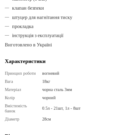
клапан безпеки
штуцер для нагнітання тиску
прокладка
інструкція з експлуатації
Виготовлено в Україні
Характеристики
Принцип роботи
вогневий
Вага
18кг
Матеріал
чорна сталь 3мм
Колір
чорний
Вмістимість
0.5л - 21шт, 1л - 8шт
банок
Діаметр
28см