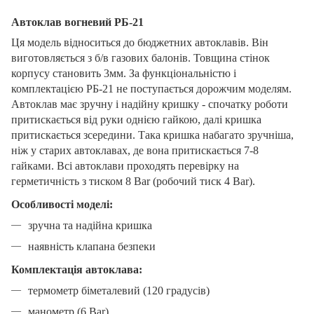
Автоклав вогневий РБ-21
Ця модель відноситься до бюджетних автоклавів. Він
виготовляється з б/в газових балонів. Товщина стінок
корпусу становить 3мм. За функціональністю і
комплектацією РБ-21 не поступається дорожчим моделям.
Автоклав має зручну і надійну кришку - спочатку роботи
притискається від руки однією гайкою, далі кришка
притискається зсередини. Така кришка набагато зручніша,
ніж у старих автоклавах, де вона притискається 7-8
гайками. Всі автоклави проходять перевірку на
герметичність з тиском 8 Bar (робочий тиск 4 Bar).
Особливості моделі:
зручна та надійна кришка
наявність клапана безпеки
Комплектація автоклава:
термометр біметалевий (120 градусів)
манометр (6 Bar)