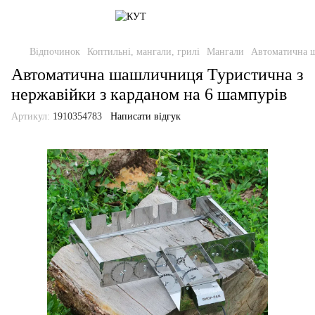
Відпочинок
Коптильні, мангали, грилі
Мангали
Автоматична 
Автоматична шашличниця Туристична з
нержавійки з карданом на 6 шампурів
Артикул:
1910354783
Написати відгук