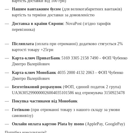
вартість доставки від 100 грн)
Нашим вантажним бусом
(для великогабаритних вантажів)
вартість та терміни доставки за домовленістю
Доставка в країни Європи:
NovaPost (згідно тарифів
перевізника)
Післяплата
(оплата при отриманні) додатково стягується 2%
вартості товару +25грн
Карта-ключ ПриватБанк
5169 3305 2158 7490 - ФОП Чубенко
Дмитро Валерійович
Карта-ключ МоноБанк
4035 2000 4132 2063 - ФОП Чубенко
Дмитро Валерійович
Безготівковий розрахунок
(ФОП, єдиний податок 2 група)
UA363052990000026004035101586 код отримувача 3150923478
Покупка частинами від Монобанк
Готівкою
(при отриманні товару з нашого складу за умови
самовивізу)
Онлайн оплата картою Plata by mono
(ApplePay, GooglePay)
Потрібна консультація?