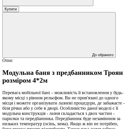
Купити
До обраного
Опис
Модульна баня з предбанником Троян
розміром 4*2м
Перевага мобільної бані – можливість її встановлення у будь-
якому місці з рівним рельєфом. Ви не прив'язані до одного
місця і можете організувати лазневі процедури, де забажаєте -
біля річки або у себе в дворі. Особливістю даної моделі є її
модульна конструкція - лазня складається з двох частин -
парилки та передбанника. Передбанник буде незамінним за
низьких температур (осінь, зима). Якщо ж він не потрібен,
його можна просто відстебнути. Також така лазня займає