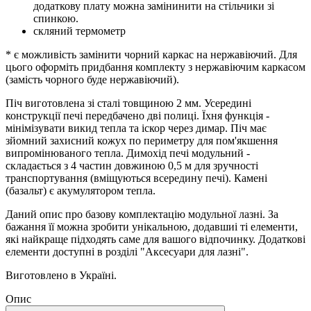
додаткову плату можна замінинити на стільчики зі
спинкою.
скляний термометр
* є можливість замінити чорний каркас на нержавіючий. Для
цього оформіть придбання комплекту з нержавіючим каркасом
(замість чорного буде нержавіючий).
Піч виготовлена ​​зі сталі товщиною 2 мм. Усередині
конструкції печі передбачено дві полиці. Їхня функція -
мінімізувати викид тепла та іскор через димар. Піч має
зйомний захисний кожух по периметру для пом'якшення
випромінюваного тепла. Димохід печі модульний -
складається з 4 частин довжиною 0,5 м для зручності
транспортування (вміщуються всередину печі). Камені
(базальт) є акумулятором тепла.
Даний опис про базову комплектацію модульної лазні. За
бажання її можна зробити унікальною, додавшиі ті елементи,
які найкраще підходять саме для вашого відпочинку. Додаткові
елементи доступні в розділі "Аксесуари для лазні".
Виготовлено в Україні.
Опис