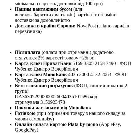
мінімальна вартість доставки від 100 грн)
Нашим вантажним бусом
(для
великогабаритних вантажів) вартість та терміни
доставки за домовленістю
Доставка в країни Європи:
NovaPost (згідно тарифів
перевізника)
Післяплата
(оплата при отриманні) додатково
стягується 2% вартості товару +25грн
Карта-ключ ПриватБанк
5169 3305 2158 7490 - ФОП
Чубенко Дмитро Валерійович
Карта-ключ МоноБанк
4035 2000 4132 2063 - ФОП
Чубенко Дмитро Валерійович
Безготівковий розрахунок
(ФОП, єдиний податок 2
група)
UA363052990000026004035101586 код
отримувача 3150923478
Покупка частинами від Монобанк
Готівкою
(при отриманні товару з нашого складу за
умови самовивізу)
Онлайн оплата картою Plata by mono
(ApplePay,
GooglePay)