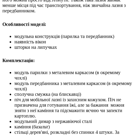
менше місця під час транспортування, ніж звичайна лазня з
передбанником.
Особливості моделі:
модульна конструкція (парилка та передбанник)
наявність вікон
шторки
на липучках
Комплектація:
модуль парилки з металевим каркасом (в окремому
чохлі)
модуль передбанника з металевим каркасом (в окремому
чохлі)
сполучна смужка (на блискавці)
піч для мобільної лазні із захисним кожухом. Піч не
призначена для готування їжі, але за бажання можня
зняти з неї каміння та підсмажити яєчню чи запекти
картоплю.
модульний димар з нержавіючої сталі
каміння (базальт)
стільці дерев'яні, розкладні без спинки 4 штуки. За