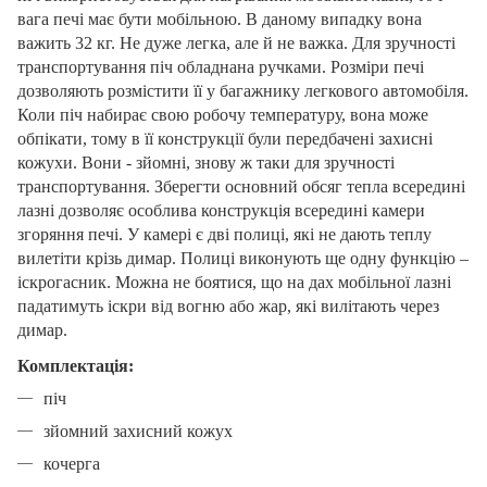
вага печі має бути мобільною. В даному випадку вона
важить 32 кг. Не дуже легка, але й не важка. Для зручності
транспортування піч обладнана ручками. Розміри печі
дозволяють розмістити її у багажнику легкового автомобіля.
Коли піч набирає свою робочу температуру, вона може
обпікати, тому в її конструкції були передбачені захисні
кожухи. Вони - зйомні, знову ж таки для зручності
транспортування. Зберегти основний обсяг тепла всередині
лазні дозволяє особлива конструкція всередині камери
згоряння печі. У камері є дві полиці, які не дають теплу
вилетіти крізь димар. Полиці виконують ще одну функцію –
іскрогасник. Можна не боятися, що на дах мобільної лазні
падатимуть іскри від вогню або жар, які вилітають через
димар.
Комплектація:
піч
зйомний захисний кожух
кочерга