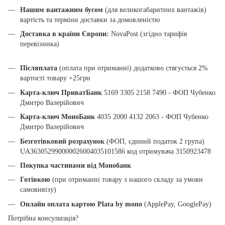
Нашим вантажним бусом
(для великогабаритних вантажів)
вартість та терміни доставки за домовленістю
Доставка в країни Європи:
NovaPost (згідно тарифів
перевізника)
Післяплата
(оплата при отриманні) додатково стягується 2%
вартості товару +25грн
Карта-ключ ПриватБанк
5169 3305 2158 7490 - ФОП Чубенко
Дмитро Валерійович
Карта-ключ МоноБанк
4035 2000 4132 2063 - ФОП Чубенко
Дмитро Валерійович
Безготівковий розрахунок
(ФОП, єдиний податок 2 група)
UA363052990000026004035101586 код отримувача 3150923478
Покупка частинами від Монобанк
Готівкою
(при отриманні товару з нашого складу за умови
самовивізу)
Онлайн оплата картою Plata by mono
(ApplePay, GooglePay)
Потрібна консультація?