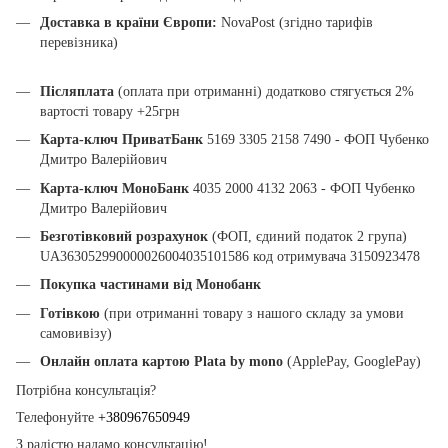
Доставка в країни Європи:
NovaPost (згідно тарифів
перевізника)
Післяплата
(оплата при отриманні) додатково стягується 2%
вартості товару +25грн
Карта-ключ ПриватБанк
5169 3305 2158 7490 - ФОП Чубенко
Дмитро Валерійович
Карта-ключ МоноБанк
4035 2000 4132 2063 - ФОП Чубенко
Дмитро Валерійович
Безготівковий розрахунок
(ФОП, єдиний податок 2 група)
UA363052990000026004035101586 код отримувача 3150923478
Покупка частинами від Монобанк
Готівкою
(при отриманні товару з нашого складу за умови
самовивізу)
Онлайн оплата картою Plata by mono
(ApplePay, GooglePay)
Потрібна консультація?
Телефонуйте
+380967650949
З радістю надамо консультацію!