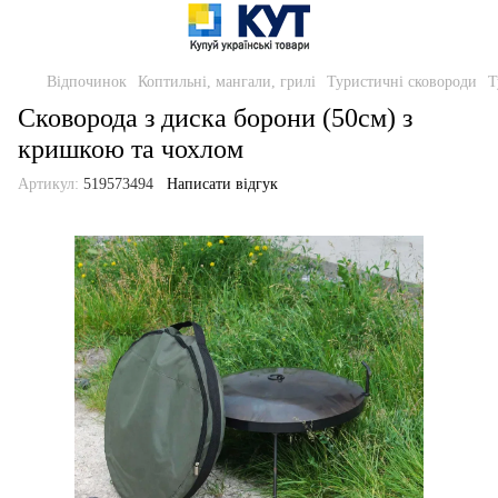
Відпочинок
Коптильні, мангали, грилі
Туристичні сковороди
Т
Сковорода з диска борони (50см) з
кришкою та чохлом
Артикул:
519573494
Написати відгук