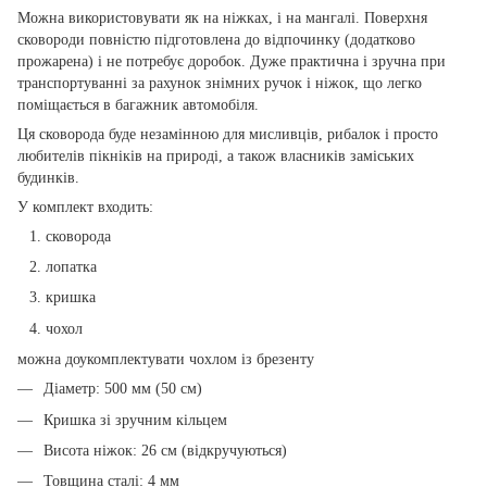
Можна використовувати як на ніжках, і на мангалі. Поверхня
сковороди повністю підготовлена до відпочинку (додатково
прожарена) і не потребує доробок. Дуже практична і зручна при
транспортуванні за рахунок знімних ручок і ніжок, що легко
поміщається в багажник автомобіля.
Ця сковорода буде незамінною для мисливців, рибалок і просто
любителів пікніків на природі, а також власників заміських
будинків.
У комплект входить:
сковорода
лопатка
кришка
чохол
можна доукомплектувати чохлом із брезенту
Діаметр: 500 мм (50 см)
Кришка зі зручним кільцем
Висота ніжок: 26 см (відкручуються)
Товщина сталі: 4 мм