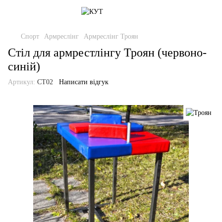
Спорт
Армреслінг
Армреслінг Троян
Стіл для армрестлінгу Троян (червоно-
синій)
Артикул:
СТ02
Написати відгук