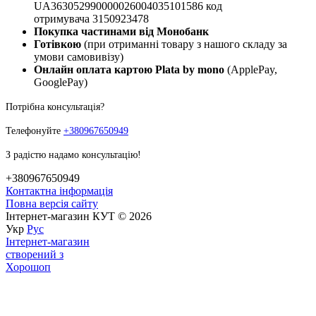
UA363052990000026004035101586 код
отримувача 3150923478
Покупка частинами від Монобанк
Готівкою
(при отриманні товару з нашого складу за
умови самовивізу)
Онлайн оплата картою Plata by mono
(ApplePay,
GooglePay)
Потрібна консультація?
Телефонуйте
+380967650949
З радістю надамо консультацію!
+380967650949
Контактна інформація
Повна версія сайту
Інтернет-магазин КУТ © 2026
Укр
Рус
Інтернет-магазин
створений з
Хорошоп