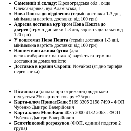
Самовивіз зі складу
: Кіровоградська обл., с-ще
Олександрівка, вул.Адамівська, 1
Нова Пошта до відділення
(термін доставки 1-3 дні,
мінімальна вартість доставки від 100 грн)
Адресна доставка кур'єром Нова Пошта до
дверей
(термін доставки 1-3 дні, вартість доставки від
120 грн)
У поштомат Нова Пошта
(термін доставки 1-3 дні,
мінімальна вартість доставки від 100 грн)
Нашим вантажним бусом
(для
великогабаритних вантажів) вартість та терміни
доставки за домовленістю
Доставка в країни Європи:
NovaPost (згідно тарифів
перевізника)
Післяплата
(оплата при отриманні) додатково
стягується 2% вартості товару +25грн
Карта-ключ ПриватБанк
5169 3305 2158 7490 - ФОП
Чубенко Дмитро Валерійович
Карта-ключ МоноБанк
4035 2000 4132 2063 - ФОП
Чубенко Дмитро Валерійович
Безготівковий розрахунок
(ФОП, єдиний податок 2
група)