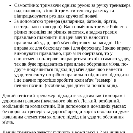
Самостійно: тримаючи однією рукою за ручку тренажера
над головою, в іншій тримати тенісну ракетку та
відпрацьовувати рух для крученої подачі.
За допомогою тренера (напарника, батьків, братів,
сестер... кого завгодно): Ваш помічник тримає Pointer в
різних позиціях на різних висотах, а задача гравця
правильно підходити під цей мяч та наносити
правильний удар, щоб м'яч обертався на насадці. Це
вправа як для бекхенду так і для форхенду. І якщо вправу
виконувати правильно, щоб м'яч обертався, то у
спортсмена по-перше покращиться техніка самого удару,
так як буде придаватись правильне обертання м'яча, по-
друге покращиться підход під м'яч адже щоб нанести
удар, тенісисту потрібно правильно під нього підходити
і це значно простіше зробити коли м'яч "завмер" в
певній позиції (особливо для дітей та початківців).
Даний тенісний тренажер підходить як дітям так і юніорам і
дорослим гравцям (начального рівня). Легкий, розбірний,
мобільний та компактний. Він допоможе в домашніх умовах
без дорогих тренерів та дорогої оренди кортів оволодіти дуже
важливим елементом як хлист, підхід під удар та обертання
м'яча.
Даний тренажер зачасту купують в комплексі з 2-ма іншими