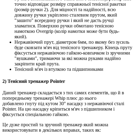
точно відповідає розміру справжньої тенісної ракетки
(розмір ручки 2). Для міцності та надійності, всю
довжину ручки укріплено сталевим прутом, який
"зашито" всередину ручки і який не дасть ручці
зламатися. Поверхню ручки обмотано тенісною
намоткою Overgrip (колір намотки може бути будь-
який).
Нержавіючий прут, діаметром 6мм, по якому без зусиль
буде сковзати м'яч від тенісного тренажеру. Кінець пруту
фіксується нержавіючою гайкою-ковпачком із зручними
"вушками", тримаючи за які можна руками надійно
закріпити край прута.
Тенісний м'яч із втулкою та підшипниками
2) Тенісний тренажер Pointer
Даний тренажер складається з тих самих елементів, що й в
попередньому тренажері Whip плюс до нього
добавлено гнуту під кутом 30° насадку з нержавіючої сталі
Pointer. На цю насадку кріпиться м'яч з підшипником і
фіксується спеціальною гайкою.
Це дуже простий та зручний тренажер який можна
використовувати в декількох вправах, таких як: