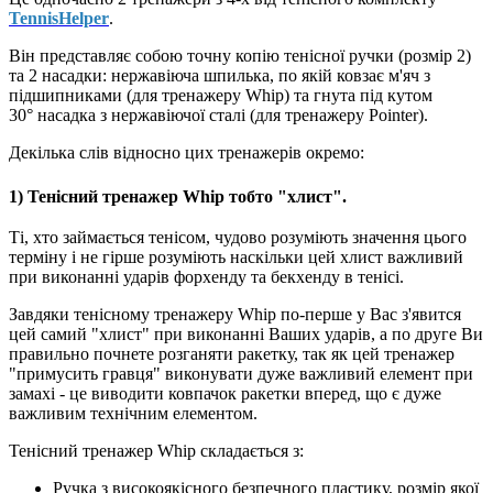
TennisHelper
.
Він представляє собою точну копію тенісної ручки (розмір 2)
та 2 насадки: нержавіюча шпилька, по якій ковзає м'яч з
підшипниками (для тренажеру Whip) та гнута під кутом
30° насадка з нержавіючої сталі (для тренажеру Pointer).
Декілька слів відносно цих тренажерів окремо:
1) Тенісний тренажер Whip тобто "хлист".
Ті, хто займається тенісом, чудово розуміють значення цього
терміну і не гірше розуміють наскільки цей хлист важливий
при виконанні ударів форхенду та бекхенду в тенісі.
Завдяки тенісному тренажеру Whip по-перше у Вас з'явится
цей самий "хлист" при виконанні Ваших ударів, а по друге Ви
правильно почнете розганяти ракетку, так як цей тренажер
"примусить гравця" виконувати дуже важливий елемент при
замахі - це виводити ковпачок ракетки вперед, що є дуже
важливим технічним елементом.
Тенісний тренажер Whip складається з:
Ручка з високоякісного безпечного пластику, розмір якої