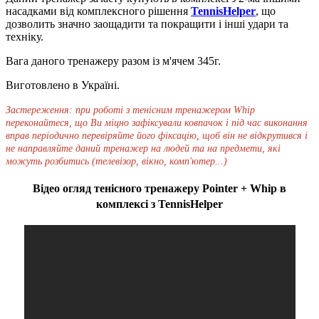
насадками від комплексного рішення
TennisHelper
, що
дозволить значно заощадити та покращити і інші удари та
техніку.
Вага даного тренажеру разом із м'ячем 345г.
Виготовлено в Україні.
Застереження:
при роботі з тенісним тренажером Whip
переконайтеся, що Ви міцно зафіксували ковпачок і під час виконання
вправ періодично перевіряйте його фіксацію, щоб він не відкрутився і
не направляйте даний тренажер на людей та на предмети, які
можуть розбитись (телевізор, вікно, комп'ютер...)
Відео огляд тенісного тренажеру Pointer + Whip в
комплексі з TennisHelper