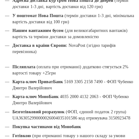
Адресна доставка кур'єром Нова Пошта до дверей
(термін
доставки 1-3 дні, вартість доставки від 120 грн)
У поштомат Нова Пошта
(термін доставки 1-3 дні, мінімальна
вартість доставки від 100 грн)
Нашим вантажним бусом
(для великогабаритних вантажів)
вартість та терміни доставки за домовленістю
Доставка в країни Європи:
NovaPost (згідно тарифів
перевізника)
Післяплата
(оплата при отриманні) додатково стягується 2%
вартості товару +25грн
Карта-ключ ПриватБанк
5169 3305 2158 7490 - ФОП Чубенко
Дмитро Валерійович
Карта-ключ МоноБанк
4035 2000 4132 2063 - ФОП Чубенко
Дмитро Валерійович
Безготівковий розрахунок
(ФОП, єдиний податок 2 група)
UA363052990000026004035101586 код отримувача 3150923478
Покупка частинами від Монобанк
Готівкою
(при отриманні товару з нашого складу за умови