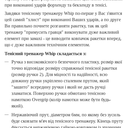
при виконанні ударів форхенду та бекхенду в тенісі.
Завдяки тенісному тренажеру Whip по-перше у Вас з'явится
цей самий "хлист" при виконанні Ваших ударів, а по друге
Ви правильно почнете розганяти ракетку, так як цей
тренажер "примусить гравця" виконувати дуже важливий
елемент при замахі - це виводити ковпачок ракетки вперед,
що є дуже важливим технічним елементом.
Тенісний тренажер Whip складається з:
Ручка з високоякісного безпечного пластику, розмір якої
точно відповідає розміру справжньої тенісної ракетки
(розмір ручки 2). Для міцності та надійності, всю
довжину ручки укріплено сталевим прутом, який
"зашито" всередину ручки і який не дасть ручці
зламатися. Поверхню ручки обмотано тенісною
намоткою Overgrip (колір намотки може бути будь-
який).
Нержавіючий прут, діаметром 6мм, по якому без зусиль
буде сковзати м'яч від тенісного тренажеру. Кінець пруту
фіксується нержавіючою гайкою-ковпачком із зручними