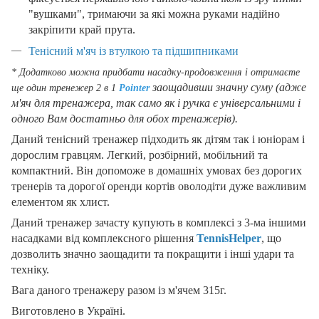
"вушками", тримаючи за які можна руками надійно
закріпити край прута.
Тенісний м'яч із втулкою та підшипниками
* Додатково можна придбати насадку-продовження і отримаєте
заощадивши значну суму (адже
ще один тренежер 2 в 1
Pointer
м'яч для тренажера, так само як і ручка є універсальними і
одного Вам достатньо для обох тренажерів).
Даний тенісний тренажер підходить як дітям так і юніорам і
дорослим гравцям. Легкий, розбірний, мобільний та
компактний. Він допоможе в домашніх умовах без дорогих
тренерів та дорогої оренди кортів оволодіти дуже важливим
елементом як хлист.
Даний тренажер зачасту купують в комплексі з 3-ма іншими
насадками від комплексного рішення
TennisHelper
, що
дозволить значно заощадити та покращити і інші удари та
техніку.
Вага даного тренажеру разом із м'ячем 315г.
Виготовлено в Україні.