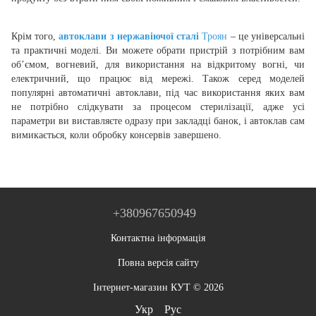
Крім того,
автоклави з нержавіючої сталі
Троян
– це універсальні
та практичні моделі. Ви можете обрати пристрій з потрібним вам
об’ємом, вогневий, для використання на відкритому вогні, чи
електричний, що працює від мережі. Також серед моделей
популярні автоматичні автоклави, під час використання яких вам
не потрібно слідкувати за процесом стерилізації, адже усі
параметри ви виставляєте одразу при закладці банок, і автоклав сам
вимикається, коли обробку консервів завершено.
+380967650949
Контактна інформація
Повна версія сайту
Інтернет-магазин КУТ © 2026
Укр
Рус