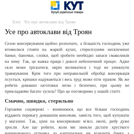
Блог
Усе про автоклави від Троян
Усе про автоклави від Троян
Сезон консервування щойно розпочато, а більшість господинь уже
втомилися стояти на жаркій кухні, стерилізуючи нескінченні
банки, баночки, слоїки, щоб зробити необхідні запаси смаколиків
на зиму. Так, це важка праця і доволі небезпечний процес. Адже
скло може тріскатися, окріп виливатися і тоді не уникнути
травмування. Крім того при неправильній обробці консервація
псується, кришки надуваються і весь труд може піти прахом. Як же
робити домашні заготовки легко і безпечно, при цьому не
прикладаючи багато зусиль? Про це поговоримо у нашій статті.
Смачно, швидко, стерильно
Гортаючи соцмережі – впевнююся, що все більше господинь
віддають перевагу домашнім консевам, замість того, щоб купувати
у магазині. Так, ціни на консервовані м'ясо, овочі, рибу дуже
зросли. Але що робити, коли ми звикли дістати хрусткого
маринованого огірочка до картопельки чи відкрити банку з