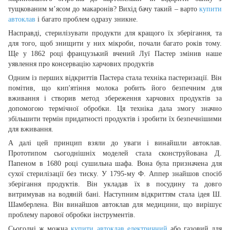
тущкованим м’ясом до макаронів? Вихід бачу такий – варто
купити
автоклав
і багато проблем одразу зникне.
Насправді, стерилізувати продукти для кращого їх зберігання, та
для того, щоб знищити у них мікроби, почали багато років тому.
Ще у 1862 році французький вчений Луї Пастер змінив наше
уявлення про консервацію харчових продуктів
Одним із перших відкриттів Пастера стала техніка пастеризації. Він
помітив, що кип'ятіння молока робить його безпечним для
вживання і створив метод збереження харчових продуктів за
допомогою термічної обробки. Ця техніка дала змогу значно
збільшити термін придатності продуктів і зробити їх безпечнішими
для вживання.
А далі цей принцип взяли до уваги і винайшли автоклав.
Прототипом сьогоднішніх моделей стала сконструйована Д.
Папеном в 1680 році сушильна шафа. Вона була призначена для
сухої стерилізації без тиску. У 1795-му Ф. Аппер знайшов спосіб
зберігання продуктів. Він укладав їх в посудину та довго
витримував на водяній бані. Наступним відкриттям стала ідея Ш.
Шамберлена. Він винайшов автоклав для медицини, що вирішує
проблему парової обробки інструментів.
Сьогодні ж можна
купити автоклав електричний
або газовий для