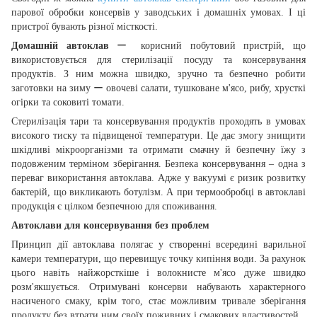
парової обробки консервів у заводських і домашніх умовах. І ці
пристрої бувають різної місткості.
Домашній автоклав
ー
корисний побутовий пристрій, що
використовується для стерилізації посуду та консервування
продуктів. З ним можна швидко, зручно та безпечно робити
заготовки на зиму
ー
овочеві салати, тушковане м'ясо, рибу, хрусткі
огірки та соковиті томати.
Стерилізація тари та консервування продуктів проходять в умовах
високого тиску та підвищеної температури. Це дає змогу знищити
шкідливі мікроорганізми та отримати смачну й безпечну їжу з
подовженим терміном зберігання. Безпека консервування – одна з
переваг використання автоклава. Адже у вакуумі є ризик розвитку
бактерій, що викликають ботулізм. А при термообробці в автоклаві
продукція є цілком безпечною для споживання.
Автоклави для консервування без проблем
Принцип дії автоклава полягає у створенні всередині варильної
камери температури, що перевищує точку кипіння води. За рахунок
цього навіть найжорсткіше і волокнисте м'ясо дуже швидко
розм'якшується. Отримувані консерви набувають характерного
насиченого смаку, крім того, стає можливим тривале зберігання
продукту без втрати ним своїх поживних і смакових властивостей.