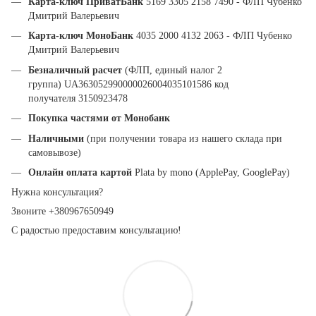
Карта-ключ ПриватБанк
5169 3305 2158 7490 - ФЛП Чубенко
Дмитрий Валерьевич
Карта-ключ МоноБанк
4035 2000 4132 2063 - ФЛП Чубенко
Дмитрий Валерьевич
Безналичный расчет
(ФЛП, единый налог 2
группа) UA363052990000026004035101586 код
получателя 3150923478
Покупка частями от Монобанк
Наличными
(при получении товара из нашего склада при
самовывозе)
Онлайн оплата картой
Plata by mono (ApplePay, GooglePay)
Нужна консультация?
Звоните +380967650949
С радостью предоставим консультацию!