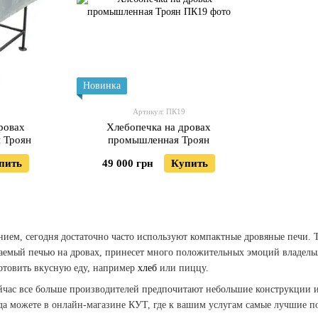
Новинка
Артикул: ПК19
ровах
Хлебопечка на дровах
 Троян
промышленная Троян
пить
49 000 грн
Купить
ением, сегодня достаточно часто используют компактные дровяные печи.
аемый печью на дровах, принесет много положительных эмоций владель
готовить вкусную еду, например
хлеб
или пиццу.
йчас все больше производителей предпочитают небольшие конструкции и
гда можете в онлайн-магазине КУТ, где к вашим услугам самые лучшие п