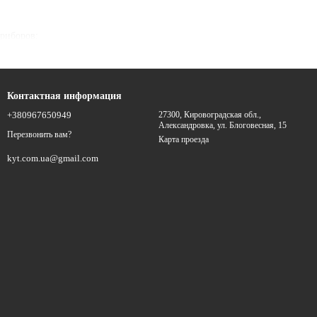
риборов:
Контактная информация
+380967650949
27300, Кировоградская обл.,
Александровка, ул. Блоговесная, 15
Перезвонить вам?
Карта проезда
kyt.com.ua@gmail.com
е конструкции, отличающиеся по размеру, форме и техническим
легко может выбрать устройство, полностью отвечающее его
лающих доступен самовывоз. Представленные на официальном сайте