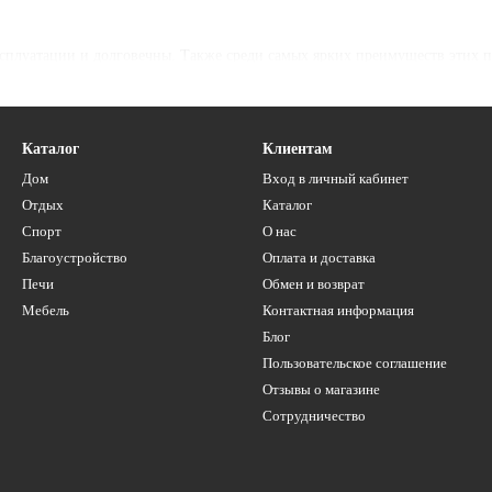
сплуатации и долговечны. Также среди самых ярких преимуществ этих п
Каталог
Клиентам
Дом
Вход в личный кабинет
Отдых
Каталог
Спорт
О нас
 любой вкус. Вы можете выбрать как традиционные, так и нестандартны
Благоустройство
Оплата и доставка
тографии и подробные описания каждого товара. Благодаря этому клиент 
Печи
Обмен и возврат
Мебель
Контактная информация
Блог
вкой, обратившись в «Новую Почту» или «Укрпочту». Также для всех же
Пользовательское соглашение
Отзывы о магазине
Сотрудничество