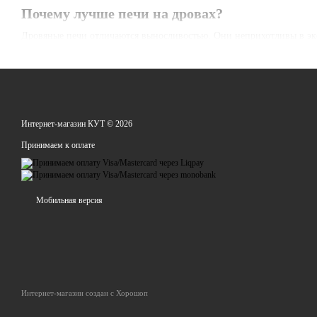
Почему лучше печи на дровах?
Дровяные печи отличаются выносливостью. Они неприхотливы в эк
быстрое достижение высокой температуры;
стойкость материала к перегреву;
пожаробезопасность;
незначительные потери энергии;
Интернет-магазин КУТ © 2026
недорогая цена и значительный экономический эффект.
Принимаем к оплате
В интернет-магазине КУТ отличный ассортимент дровяных печей на
свойствам. Чтобы облегчить выбор покупателю, в каталоге есть фо
ожиданиям.
Мобильная версия
Покупатели КУТ из Украины могут воспользоваться быстрой доста
дровяные печи имеют гарантию от производителя.
Интернет-магазин создан с Хорошоп