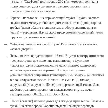
из ткани "Оксфорд" плотностью 250 г/м, которая пропитана
полиуретаном. Для хранения и транспортировки тента
предусмотрен чехол на завязке.
Каркас – изготовлен из нержавеющей трубы. Трубки каркаса
соединяются между собой методом стык-в-стык (одна сторона
трубки (папа) обжата в специальном оборудовании, другая
(мама) – торцевая). Для каркаса предусмотрен отдельный чехол
с ручками, с замком – молнией.
Фибергласовые планки – 4 штуки. Используются в качестве
каркаса дверей.
Печь – имеет корпус толщиной 2 мм. Внутри конструкции печи
предусмотрены две полочки, выполняющие функцию
искрогасителя и задерживающие максимальное количество
тепла внутри камеры сгорания. По периметру печи
устанавливается защитный конвекционный кожух – он смягчает
тепло, излучаемое печью. Ножки – съемные. Дымоход –
модульный (4 модуля по 50 см), из нержавеющей стали. Для
удобства транспортировки он складывается внутрь печки.
Размеры печки 60х32х55 см. Вес – 35 кг.
Камни (базальт) используются для аккумуляции тепла. Базальт –
вулканическая порода, хорошо выдерживающая перепады