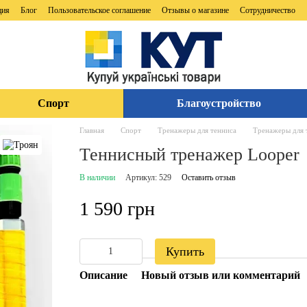
ция
Блог
Пользовательское соглашение
Отзывы о магазине
Сотрудничество
Спорт
Благоустройство
Главная
Спорт
Тренажеры для тенниса
Тренажеры для 
Теннисный тренажер Looper
В наличии
Артикул: 529
Оставить отзыв
1 590 грн
Купить
Описание
Новый отзыв или комментарий